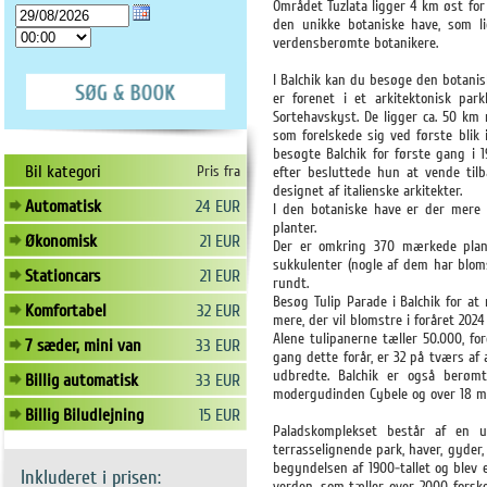
Området Tuzlata ligger 4 km øst for
den unikke botaniske have, som li
verdensberømte botanikere.
I Balchik kan du besøge den botani
er forenet i et arkitektonisk pa
Sortehavskyst. De ligger ca. 50 k
som forelskede sig ved første blik
besøgte Balchik for første gang i 
Bil kategori
Pris fra
efter besluttede hun at vende tilb
designet af italienske arkitekter.
Automatisk
24 EUR
I den botaniske have er der mere 
planter.
Økonomisk
21 EUR
Der er omkring 370 mærkede plant
sukkulenter (nogle af dem har bloms
Stationcars
21 EUR
rundt.
Besøg Tulip Parade i Balchik for at 
Komfortabel
32 EUR
mere, der vil blomstre i foråret 2024
Alene tulipanerne tæller 50.000, fo
7 sæder, mini van
33 EUR
gang dette forår, er 32 på tværs a
udbredte. Balchik er også berømt
Billig automatisk
33 EUR
modergudinden Cybele og over 18 ma
Billig Biludlejning
15 EUR
Paladskomplekset består af en un
terrasselignende park, haver, gyder
begyndelsen af 1900-tallet og blev e
Inkluderet i prisen:
verden, som tæller over 2000 forskel