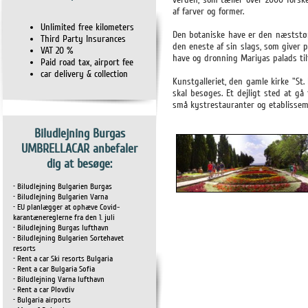
af farver og former.
Unlimited free kilometers
Den botaniske have er den næststør
Third Party Insurances
den eneste af sin slags, som giver
VAT 20 %
have og dronning Mariyas palads til
Paid road tax, airport fee
car delivery & collection
Kunstgalleriet, den gamle kirke "St.
skal besøges. Et dejligt sted at 
små kystrestauranter og etablisseme
Biludlejning Burgas
UMBRELLACAR anbefaler
dig at besøge:
• Biludlejning Bulgarien Burgas
• Biludlejning Bulgarien Varna
• EU planlægger at ophæve Covid-
karantænereglerne fra den 1. juli
• Biludlejning Burgas lufthavn
• Biludlejning Bulgarien Sortehavet
resorts
• Rent a car Ski resorts Bulgaria
• Rent a car Bulgaria Sofia
• Biludlejning Varna lufthavn
• Rent a car Plovdiv
• Bulgaria airports