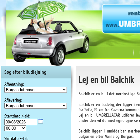
Søg efter biludlejning
Lej en bil Balchik
Afhentning:
Balchik er en by i det nordøstlige B
Aflevering:
Balchik er en badeby, der ligger i 
fra Sofia, 19 km fra Kavarna kommun
Lej en bil UMBRELLACAR udfører leve
Startdato /-tid:
under den vil du med egne øjne se 
Balchik ligger i umiddelbar nærhe
Bulgarien efter Varna og Burgas.
Slutdato /-tid: