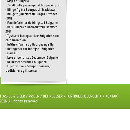
• Map of Bulgaria
• 2-millionth passenger at Burgas Airport
• Billige fly fra Bourgas til Bratislava
• Billige flybilletter til Burgas lufthavn
(BOJ)
• Familieferier er de billigste i Bulgarien
• Rejs Bulgarien Danmark ferie sommer
2021
• Tyskland betragter ikke Bulgarien som
en risikoregion
• lufthavn Varna og Bourgas nye fly
• Betingelser for indrejse i Bulgarien
Covid-19
• Lave priser til søs September Bulgarien
• De bedste strande i Bulgarien
• Figenfestival i Sozopol: Sommer,
traditioner og fristelser
FORSIDE & BILER
/
PRISER
/
BETINGELSER
/
FORTROLIGHEDSPOLITIK
/
KONTAKT
2026, All rights reserved.