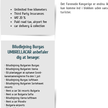
Det Forenede Kongerige er endnu ikk
kan komme ind i blokken uden væsen
Unlimited free kilometers
turister.
Third Party Insurances
VAT 20 %
Paid road tax, airport fee
car delivery & collection
Biludlejning Burgas
UMBRELLACAR anbefaler
dig at besøge:
• Biludlejning Bulgarien Burgas
• Biludlejning Bulgarien Varna
• EU planlægger at ophæve Covid-
karantænereglerne fra den 1. juli
• Biludlejning Burgas lufthavn
• Biludlejning Bulgarien Sortehavet
resorts
• Rent a car Ski resorts Bulgaria
• Rent a car Bulgaria Sofia
• Biludlejning Varna lufthavn
• Rent a car Plovdiv
• Bulgaria airports