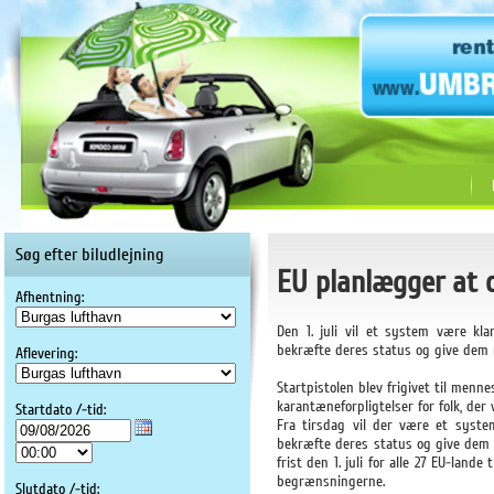
Søg efter biludlejning
EU planlægger at o
Afhentning:
Den 1. juli vil et system være kla
bekræfte deres status og give dem m
Aflevering:
Startpistolen blev frigivet til menne
karantæneforpligtelser for folk, der 
Startdato /-tid:
Fra tirsdag vil der være et syste
bekræfte deres status og give dem mu
frist den 1. juli for alle 27 EU-lan
begrænsningerne.
Slutdato /-tid: