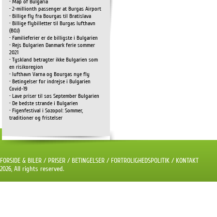
• Map of Bulgaria
• 2-millionth passenger at Burgas Airport
• Billige fly fra Bourgas til Bratislava
• Billige flybilletter til Burgas lufthavn
(BOJ)
• Familieferier er de billigste i Bulgarien
• Rejs Bulgarien Danmark ferie sommer
2021
• Tyskland betragter ikke Bulgarien som
en risikoregion
• lufthavn Varna og Bourgas nye fly
• Betingelser for indrejse i Bulgarien
Covid-19
• Lave priser til søs September Bulgarien
• De bedste strande i Bulgarien
• Figenfestival i Sozopol: Sommer,
traditioner og fristelser
FORSIDE & BILER
/
PRISER
/
BETINGELSER
/
FORTROLIGHEDSPOLITIK
/
KONTAKT
2026, All rights reserved.