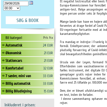
Et negativt testresultat eller bevis
Europa-Kommissionen har foreslået e
antigen-test. Ifølge ansøgningen e
ingen person under seks år forpligte
Mange lande kan have en højere ald
forventes at drage fordel af Covid 
EU-regeringer fortsætte med at in
karantæneforpligtelser.
Bil kategori
Pris fra
Fra mandag er indrejse i Frankrig k
Automatisk
24 EUR
formål. Enkeltpersoner, der ankom
pludselig forværring af Covid-infekt
Økonomisk
21 EUR
skal bevægelsesfriheden genindføre
Stationcars
21 EUR
Ursula von der Leyen, formand f
Efterhånden som vaccinationerne sk
Komfortabel
32 EUR
fælles instrument, det digitale EU C
genoptager gratis rejser inden for
7 sæder, mini van
33 EUR
Kommissionen foreslået, at enhver,
færre end 25 tilfælde pr. 100.000 me
Billig automatisk
33 EUR
Dem, der er blevet ufuldstændigt va
Billig Biludlejning
15 EUR
en test, inden de forlader.
I denne sammenhæng ophæver medle
rejser.
Inkluderet i prisen: